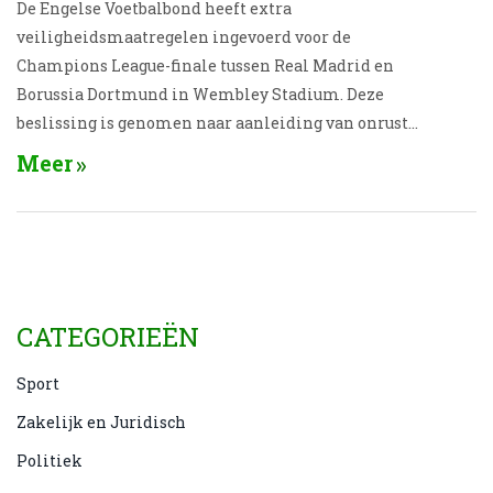
De Engelse Voetbalbond heeft extra
veiligheidsmaatregelen ingevoerd voor de
Champions League-finale tussen Real Madrid en
Borussia Dortmund in Wembley Stadium. Deze
beslissing is genomen naar aanleiding van onrust
tijdens de laatste EK-finale tussen Engeland en
Meer
Italië, waar ongeveer 2000 fans zonder kaartje het
stadion binnendrongen. Voor de finale is er zes
miljoen euro geïnvesteerd in nieuwe hekken en
ingangsportalen, en 2500 stewards worden ingezet.
CATEGORIEËN
Sport
Zakelijk en Juridisch
Politiek