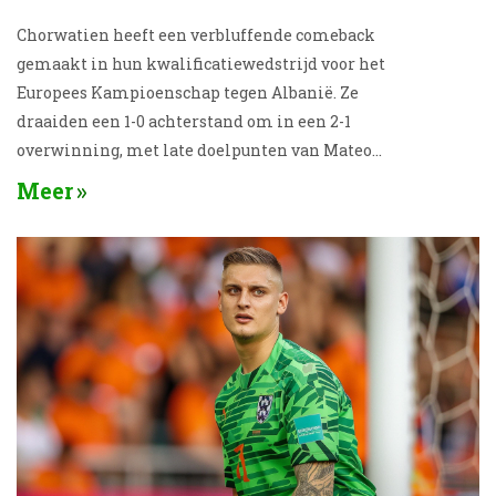
Chorwatien heeft een verbluffende comeback
gemaakt in hun kwalificatiewedstrijd voor het
Europees Kampioenschap tegen Albanië. Ze
draaiden een 1-0 achterstand om in een 2-1
overwinning, met late doelpunten van Mateo
Kovačić en Nikola Vlašić. De wedstrijd vond plaats in
Meer
het Stadion Rujevica in Rijeka, bijgewoond door
ongeveer 10.000 toeschouwers. Met deze overwinning
staat Chorwatien sterk in Groep D.