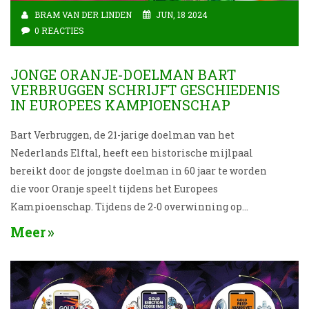
BRAM VAN DER LINDEN
JUN, 18 2024
0 REACTIES
JONGE ORANJE-DOELMAN BART
VERBRUGGEN SCHRIJFT GESCHIEDENIS
IN EUROPEES KAMPIOENSCHAP
Bart Verbruggen, de 21-jarige doelman van het
Nederlands Elftal, heeft een historische mijlpaal
bereikt door de jongste doelman in 60 jaar te worden
die voor Oranje speelt tijdens het Europees
Kampioenschap. Tijdens de 2-0 overwinning op
Wales in de eerste wedstrijd van groep C, verving
Meer
Verbruggen Andries Noppert in de 56e minuut. Zijn
prestatie werd geprezen door coach Ronald Koeman,
wat een veelbelovende toekomst voorspelt.