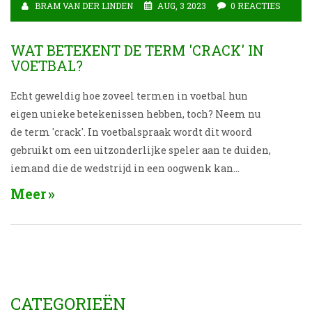
BRAM VAN DER LINDEN
AUG, 3 2023
0 REACTIES
WAT BETEKENT DE TERM 'CRACK' IN
VOETBAL?
Echt geweldig hoe zoveel termen in voetbal hun
eigen unieke betekenissen hebben, toch? Neem nu
de term 'crack'. In voetbalspraak wordt dit woord
gebruikt om een uitzonderlijke speler aan te duiden,
iemand die de wedstrijd in een oogwenk kan
veranderen. Het is als zeggen dat Messi een 'crack' is,
Meer
want laten we eerlijk zijn, die kerel kan een bal door
een naald oog schieten en nog steeds lachen! Dus de
volgende keer als je een voetballer een 'crack' noemt,
zorg dan dat hij het verdient, want het is een
behoorlijk groot compliment in de voetbalwereld!
CATEGORIEËN