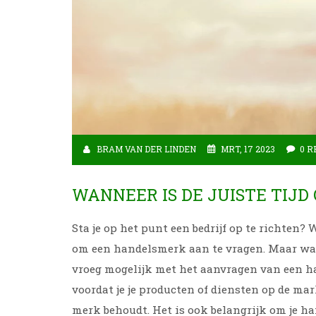
BRAM VAN DER LINDEN
MRT, 17 2023
0 R
WANNEER IS DE JUISTE TIJ
Sta je op het punt een bedrijf op te richten?
om een handelsmerk aan te vragen. Maar wanneer is daar da
vroeg mogelijk met het aanvragen van een ha
voordat je je producten of diensten op de mar
merk behoudt. Het is ook belangrijk om je handelsmerk te registreren voordat andere bedrijven dit doen. Als je